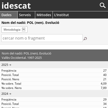
idescat
Dades
Serveis
Mètodes
L'Institut
Nom del nadó: POL (nen). Evolució
Metodologia
Nom del nadó: POL (nen). Evolució
Vallès Occidental. 1997-2025
2025
27
40
21
4,09
7,89
2024
29
34