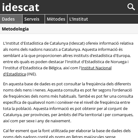
idescat
Dades
Serveis
Mètodes
L'Institut
Metodologia
L'Institut d'Estadística de Catalunya (Idescat) ofereix informació relativa
als noms dels nadons nascuts a Catalunya. Aquesta informació és
semblant a la que proporcionen altres instituts d'estadística d'Europa,
entre els quals es poden destacar l'Institut d'Estadística de Noruega i
l'Institut d'Estadística de Bèlgica, així com l'
Institut Nacional
d'Estadística
(INE).
En aquesta base de dades es pot consultar la freqüència dels diferents
noms dels nens i nenes. Aquesta consulta es pot fer segons l'ordenació
de freqüències dels noms més habituals. També es pot fer una consulta
específica de qualsevol nom i conèixer-ne el nivell de freqüència entre
tota la població. Aquesta informació es pot obtenir per al conjunt de
Catalunya, per províncies, per àmbits del Pla territorial i per comarques,
així com per sexe i any de naixement.
Cal fer esment que la font utilitzada per elaborar la base de dades dels
noms dels nadons conté els noms en lletres majúscules sense