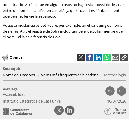
accentuació. Això fa que en alguns casos no hagi estat possible destriar
entre un nom en català o en castellà, ja que l'accent és l'únic element
que permet fer-ne la separació.
Aquesta incidència es pot veure, per exemple, en el rànquing de noms
de nenes. Així, el registre de Sofia inclou també el de Sofía, mentre que
el nom Gal·la es diferencia de Gala.
Opinar
Sou aquí:
Noms dels nadons
Noms més freqüents dels nadons
Metodologia
Avís legal
es
en
Accessibilitat
Institut d’Estadística de Catalunya
16/07/2026
Torna
amunt