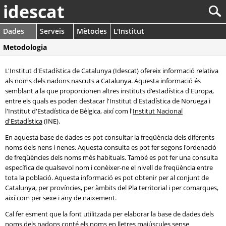
idescat
Dades
Serveis
Mètodes
L'Institut
Metodologia
L'Institut d'Estadística de Catalunya (Idescat) ofereix informació relativa
als noms dels nadons nascuts a Catalunya. Aquesta informació és
semblant a la que proporcionen altres instituts d'estadística d'Europa,
entre els quals es poden destacar l'Institut d'Estadística de Noruega i
l'Institut d'Estadística de Bèlgica, així com l'
Institut Nacional
d'Estadística
(INE).
En aquesta base de dades es pot consultar la freqüència dels diferents
noms dels nens i nenes. Aquesta consulta es pot fer segons l'ordenació
de freqüències dels noms més habituals. També es pot fer una consulta
específica de qualsevol nom i conèixer-ne el nivell de freqüència entre
tota la població. Aquesta informació es pot obtenir per al conjunt de
Catalunya, per províncies, per àmbits del Pla territorial i per comarques,
així com per sexe i any de naixement.
Cal fer esment que la font utilitzada per elaborar la base de dades dels
noms dels nadons conté els noms en lletres majúscules sense