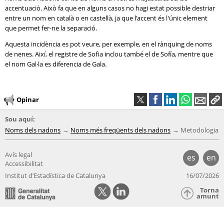
accentuació. Això fa que en alguns casos no hagi estat possible destriar
entre un nom en català o en castellà, ja que l'accent és l'únic element
que permet fer-ne la separació.
Aquesta incidència es pot veure, per exemple, en el rànquing de noms
de nenes. Així, el registre de Sofia inclou també el de Sofía, mentre que
el nom Gal·la es diferencia de Gala.
Opinar
Sou aquí:
Noms dels nadons
Noms més freqüents dels nadons
Metodologia
Avís legal
es
en
Accessibilitat
Institut d’Estadística de Catalunya
16/07/2026
Torna
amunt