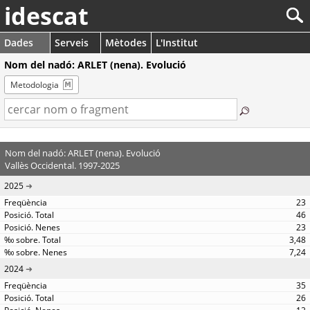
idescat
Dades
Serveis
Mètodes
L'Institut
Nom del nadó: ARLET (nena). Evolució
Metodologia
Nom del nadó: ARLET (nena). Evolució
Vallès Occidental. 1997-2025
2025
23
46
23
3,48
7,24
2024
35
26