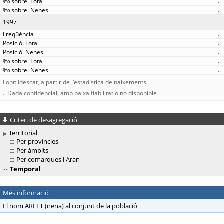
..
..
1997
..
..
..
..
..
Font: Idescat, a partir de l'estadística de naixements.
.. Dada confidencial, amb baixa fiabilitat o no disponible
Criteri de desagregació
Territorial
Per províncies
Per àmbits
Per comarques i Aran
Temporal
Més informació
El nom ARLET (nena) al conjunt de la població