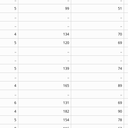
5
99
51
..
..
..
..
..
..
4
134
70
5
120
69
..
..
..
..
..
..
5
139
74
..
..
..
4
165
89
..
..
..
6
131
69
4
182
90
5
154
78