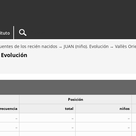
tituto
entes de los recién nacidos
JUAN (niño). Evolución
Vallès Ori
 Evolución
Posición
recuencia
total
niños
..
..
..
..
..
..
..
..
..