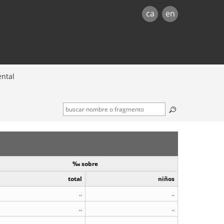
ca
en
ental
‰ sobre
total
niños
..
..
..
..
..
..