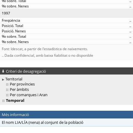
..
..
1997
..
..
..
..
..
Font: Idescat, a partir de l'estadística de naixements.
.. Dada confidencial, amb baixa fiabilitat o no disponible
Criteri de desagregació
Territorial
Per províncies
Per àmbits
Per comarques i Aran
Temporal
Més informació
El nom LIA/LÍA (nena) al conjunt de la població