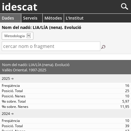
idescat
Dades
Serveis
Mètodes
L'Institut
Nom del nadó: LIA/LÍA (nena). Evolució
Metodologia
Nom del nadó: LIA/LÍA (nena). Evolució
Vallès Oriental. 1997-2025
2025
16
25
10
5,97
11,95
2024
10
39