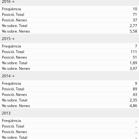
2016
10
71
37
2,77
5,58
2015
7
111
51
1,89
3,97
2014
9
89
43
2,35
4,86
2013
..
..
..
..