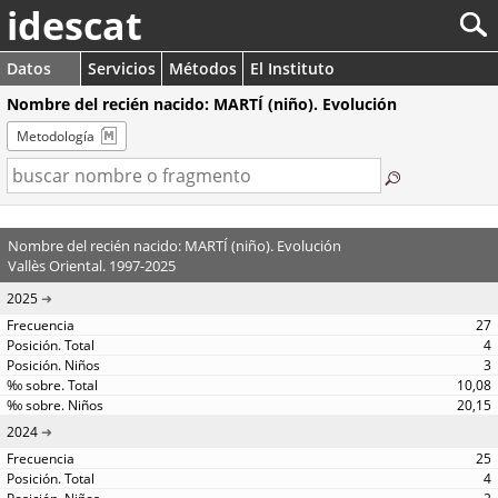
idescat
Datos
Servicios
Métodos
El Instituto
Nombre del recién nacido: MARTÍ (niño). Evolución
Metodología
Nombre del recién nacido: MARTÍ (niño). Evolución
Vallès Oriental. 1997-2025
2025
27
4
3
10,08
20,15
2024
25
4