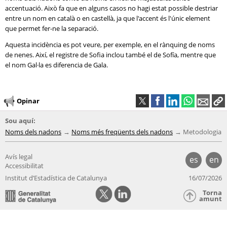
accentuació. Això fa que en alguns casos no hagi estat possible destriar
entre un nom en català o en castellà, ja que l'accent és l'únic element
que permet fer-ne la separació.
Aquesta incidència es pot veure, per exemple, en el rànquing de noms
de nenes. Així, el registre de Sofia inclou també el de Sofía, mentre que
el nom Gal·la es diferencia de Gala.
Opinar
Sou aquí:
Noms dels nadons
Noms més freqüents dels nadons
Metodologia
Avís legal
es
en
Accessibilitat
Institut d’Estadística de Catalunya
16/07/2026
Torna
amunt