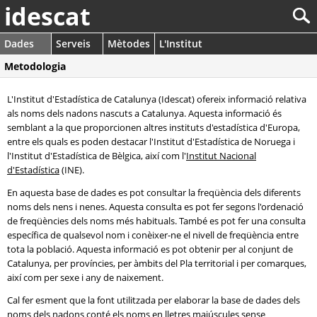
idescat
Dades
Serveis
Mètodes
L'Institut
Metodologia
L'Institut d'Estadística de Catalunya (Idescat) ofereix informació relativa
als noms dels nadons nascuts a Catalunya. Aquesta informació és
semblant a la que proporcionen altres instituts d'estadística d'Europa,
entre els quals es poden destacar l'Institut d'Estadística de Noruega i
l'Institut d'Estadística de Bèlgica, així com l'
Institut Nacional
d'Estadística
(INE).
En aquesta base de dades es pot consultar la freqüència dels diferents
noms dels nens i nenes. Aquesta consulta es pot fer segons l'ordenació
de freqüències dels noms més habituals. També es pot fer una consulta
específica de qualsevol nom i conèixer-ne el nivell de freqüència entre
tota la població. Aquesta informació es pot obtenir per al conjunt de
Catalunya, per províncies, per àmbits del Pla territorial i per comarques,
així com per sexe i any de naixement.
Cal fer esment que la font utilitzada per elaborar la base de dades dels
noms dels nadons conté els noms en lletres majúscules sense