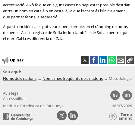
accentuació. Això fa que en alguns casos no hagi estat possible destriar
entre un nom en català o en castellà, ja que l'accent és l'únic element
que permet fer-ne la separació.
Aquesta incidència es pot veure, per exemple, en el rànquing de noms
de nenes. Així, el registre de Sofia inclou també el de Sofía, mentre que
el nom Gal·la es diferencia de Gala.
Opinar
Sou aquí:
Noms dels nadons
Noms més freqüents dels nadons
Metodologia
Avís legal
es
en
Accessibilitat
Institut d’Estadística de Catalunya
16/07/2026
Torna
amunt