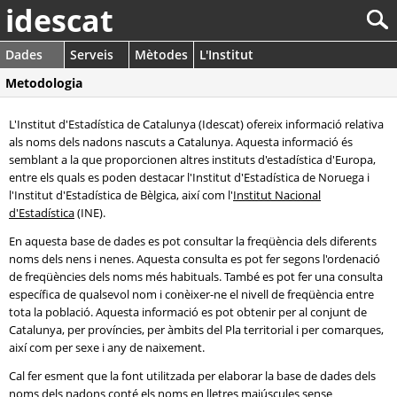
idescat
Dades
Serveis
Mètodes
L'Institut
Metodologia
L'Institut d'Estadística de Catalunya (Idescat) ofereix informació relativa
als noms dels nadons nascuts a Catalunya. Aquesta informació és
semblant a la que proporcionen altres instituts d'estadística d'Europa,
entre els quals es poden destacar l'Institut d'Estadística de Noruega i
l'Institut d'Estadística de Bèlgica, així com l'
Institut Nacional
d'Estadística
(INE).
En aquesta base de dades es pot consultar la freqüència dels diferents
noms dels nens i nenes. Aquesta consulta es pot fer segons l'ordenació
de freqüències dels noms més habituals. També es pot fer una consulta
específica de qualsevol nom i conèixer-ne el nivell de freqüència entre
tota la població. Aquesta informació es pot obtenir per al conjunt de
Catalunya, per províncies, per àmbits del Pla territorial i per comarques,
així com per sexe i any de naixement.
Cal fer esment que la font utilitzada per elaborar la base de dades dels
noms dels nadons conté els noms en lletres majúscules sense