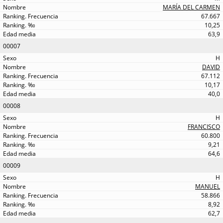
MARÍA DEL CARMEN
67.667
10,25
63,9
00007
H
DAVID
67.112
10,17
40,0
00008
H
FRANCISCO
60.800
9,21
64,6
00009
H
MANUEL
58.866
8,92
62,7