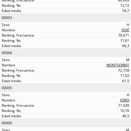
80.009
12,12
54,7
00003
H
JOSÉ
76.671
11,61
66,3
00004
M
MONTSERRAT
72.758
11,02
61,5
00005
H
JORDI
71.030
10,76
46,5
00006
M