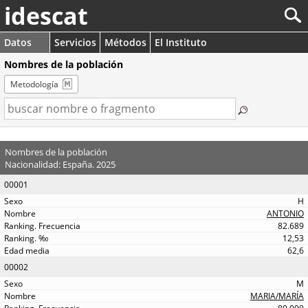
idescat
Datos
Servicios
Métodos
El Instituto
Nombres de la población
Metodología
Nombres de la población
Nacionalidad: España. 2025
00001
H
ANTONIO
82.689
12,53
62,6
00002
M
MARIA/MARÍA