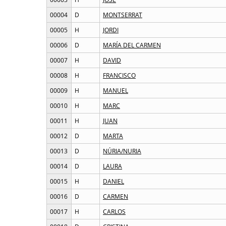
00004
D
MONTSERRAT
00005
H
JORDI
00006
D
MARÍA DEL CARMEN
00007
H
DAVID
00008
H
FRANCISCO
00009
H
MANUEL
00010
H
MARC
00011
H
JUAN
00012
D
MARTA
00013
D
NÚRIA/NURIA
00014
D
LAURA
00015
H
DANIEL
00016
D
CARMEN
00017
H
CARLOS