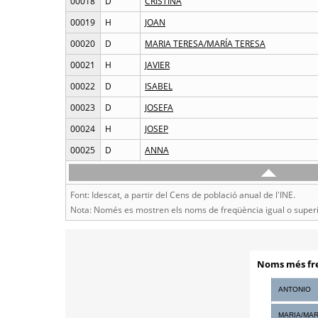
00018
D
CRISTINA
00019
H
JOAN
00020
D
MARIA TERESA/MARÍA TERESA
00021
H
JAVIER
00022
D
ISABEL
00023
D
JOSEFA
00024
H
JOSEP
00025
D
ANNA
Font: Idescat, a partir del Cens de població anual de l'INE.
Nota: Només es mostren els noms de freqüència igual o superi