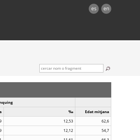
es
en
nquing
a
‰
Edat mitjana
9
12,53
62,6
9
12,12
54,7
1
11,61
66,3