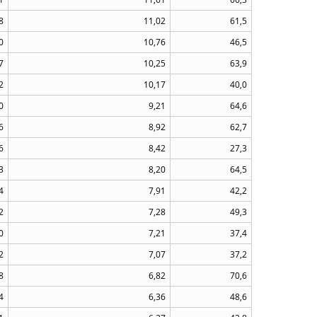
8
11,02
61,5
0
10,76
46,5
7
10,25
63,9
2
10,17
40,0
0
9,21
64,6
6
8,92
62,7
6
8,42
27,3
3
8,20
64,5
4
7,91
42,2
2
7,28
49,3
0
7,21
37,4
2
7,07
37,2
8
6,82
70,6
4
6,36
48,6