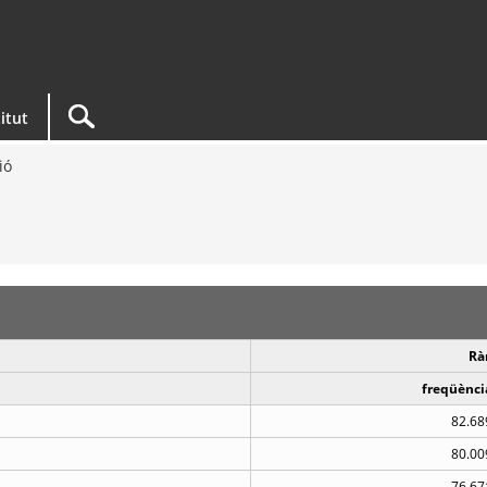
titut
ió
Rà
freqüènci
82.68
80.00
76.67