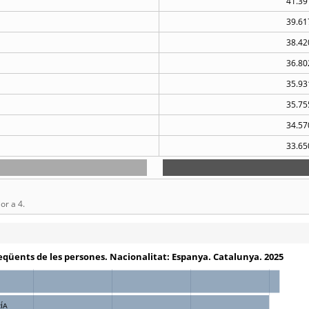
41.39
39.61
38.42
36.80
35.93
35.75
34.57
33.65
or a 4.