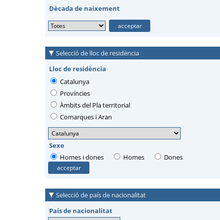
Dècada de naixement
Selecció de lloc de residència
Lloc de residència
Catalunya
Províncies
Àmbits del Pla territorial
Comarques i Aran
Sexe
Homes i dones
Homes
Dones
Selecció de país de nacionalitat
País de nacionalitat