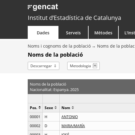
Institut d’Estadística de Catalunya
Dades
Serveis
Mètodes
L'Ins
Noms i cognoms de la població
Noms de la poblac
Noms de la població
Descarregar
Metodologia
Noms de la població
Nacionalitat: Espanya. 2025
Pos.
Sexe
Nom
00001
H
ANTONIO
00002
D
MARIA/MARÍA
00003
H
JOSÉ