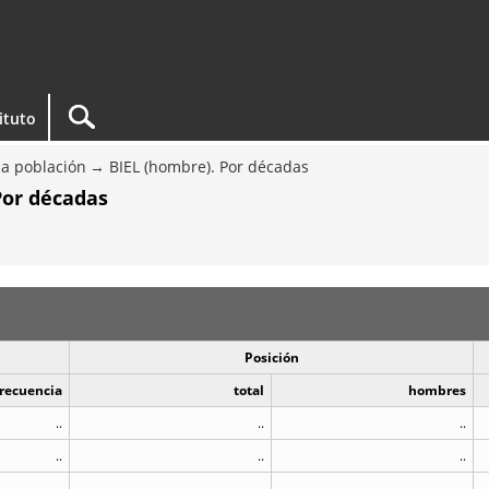
tituto
a población
BIEL (hombre). Por décadas
Por décadas
Posición
recuencia
total
hombres
..
..
..
..
..
..
..
..
..