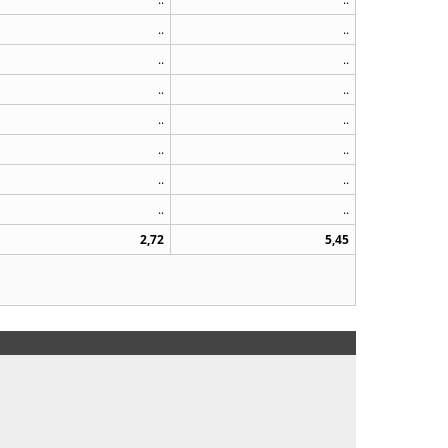
..
..
..
..
..
..
..
..
..
..
..
..
..
..
2,72
5,45