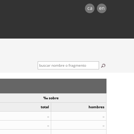
ca
en
‰ sobre
total
hombres
..
..
..
..
..
..