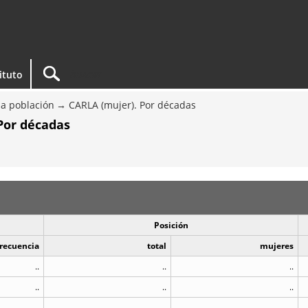
tituto
a población
CARLA (mujer). Por décadas
Por décadas
Posición
recuencia
total
mujeres
..
..
..
..
..
..
..
..
..