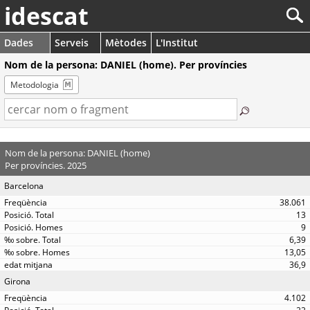
idescat
Dades
Serveis
Mètodes
L'Institut
Nom de la persona: DANIEL (home). Per províncies
Metodologia
Nom de la persona: DANIEL (home)
Per províncies. 2025
Barcelona
38.061
13
9
6,39
13,05
36,9
Girona
4.102