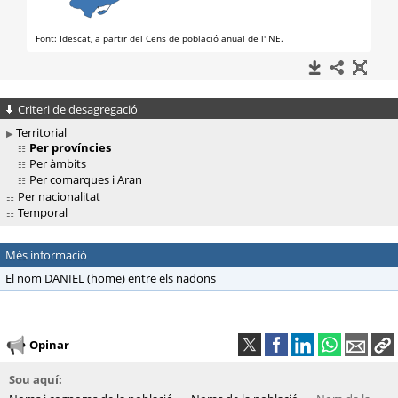
Criteri de desagregació
Territorial
Per províncies
Per àmbits
Per comarques i Aran
Per nacionalitat
Temporal
Més informació
El nom DANIEL (home) entre els nadons
Opinar
Sou aquí: