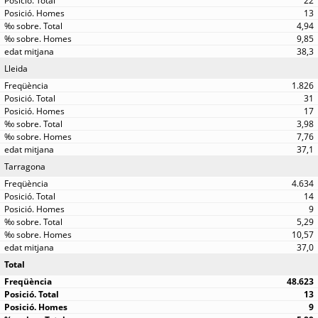
22
13
4,94
9,85
38,3
Lleida
1.826
31
17
3,98
7,76
37,1
Tarragona
4.634
14
9
5,29
10,57
37,0
Total
48.623
13
9