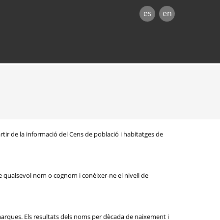
es
en
rtir de la informació del Cens de població i habitatges de
e qualsevol nom o cognom i conèixer-ne el nivell de
omarques. Els resultats dels noms per dècada de naixement i