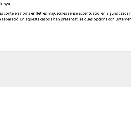
alunya.
es conté els noms en lletres majúscules sense accentuació, en alguns casos 
e la separació. En aquests casos s'han presentat les dues opcions conjuntame