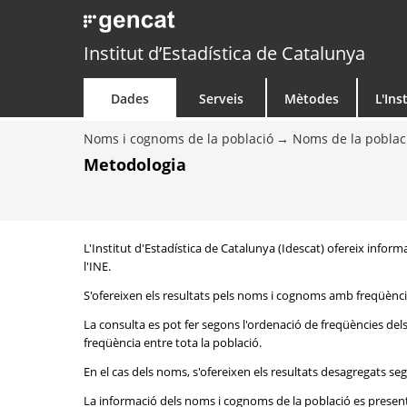
Institut d’Estadística de Catalunya
Dades
Serveis
Mètodes
L'Ins
Noms i cognoms de la població
Noms de la poblac
Metodologia
L'Institut d'Estadística de Catalunya (Idescat) ofereix inform
l'INE.
S'ofereixen els resultats pels noms i cognoms amb freqüència
La consulta es pot fer segons l'ordenació de freqüències de
freqüència entre tota la població.
En el cas dels noms, s'ofereixen els resultats desagregats seg
La informació dels noms i cognoms de la població es presenta