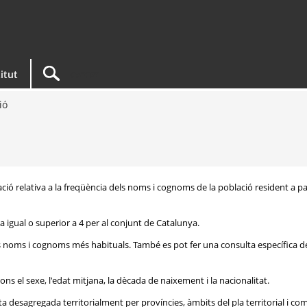
titut
ió
ació relativa a la freqüència dels noms i cognoms de la població resident a pa
 igual o superior a 4 per al conjunt de Catalunya.
ls noms i cognoms més habituals. També es pot fer una consulta específica d
ons el sexe, l'edat mitjana, la dècada de naixement i la nacionalitat.
 desagregada territorialment per províncies, àmbits del pla territorial i c