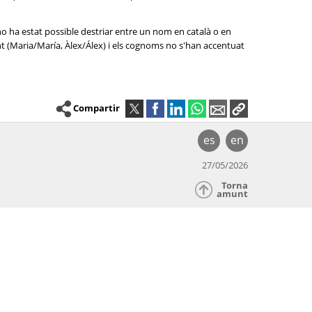
no ha estat possible destriar entre un nom en català o en
nt (Maria/María, Àlex/Álex) i els cognoms no s'han accentuat
Compartir
es
en
27/05/2026
Torna
amunt