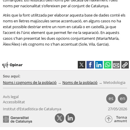
comarques. Els resultats dels noms per dècada de naixement i dels
noms per nacionalitat s'ofereixen per al conjunt de Catalunya.
Atès que la font utilitzada per elaborar aquesta base de dades conté els
noms en lletres majúscules sense accentuació, en alguns casos no ha
estat possible destriar entre un nom en català o en castellà, ja que
l'accent és l'únic element que permet fer-ne la separació. En aquests
casos s'han presentat les dues opcions conjuntament (Maria/María,
Àlex/Álex) i els cognoms no s'han accentuat (Sole, Vila, Garcia).
Opinar
Sou aquí:
Noms i cognoms de la població
Noms de la població
Metodologia
Avís legal
es
en
Accessibilitat
Institut d’Estadística de Catalunya
27/05/2026
Torna
amunt