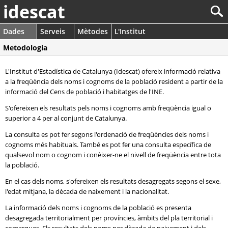
idescat
Dades
Serveis
Mètodes
L'Institut
Metodologia
L'Institut d'Estadística de Catalunya (Idescat) ofereix informació relativa
a la freqüència dels noms i cognoms de la població resident a partir de la
informació del Cens de població i habitatges de l'INE.
S'ofereixen els resultats pels noms i cognoms amb freqüència igual o
superior a 4 per al conjunt de Catalunya.
La consulta es pot fer segons l'ordenació de freqüències dels noms i
cognoms més habituals. També es pot fer una consulta específica de
qualsevol nom o cognom i conèixer-ne el nivell de freqüència entre tota
la població.
En el cas dels noms, s'ofereixen els resultats desagregats segons el sexe,
l'edat mitjana, la dècada de naixement i la nacionalitat.
La informació dels noms i cognoms de la població es presenta
desagregada territorialment per províncies, àmbits del pla territorial i