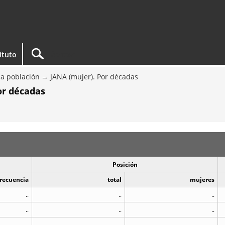
tituto
a población
JANA (mujer). Por décadas
or décadas
Posición
recuencia
total
mujeres
..
..
..
..
..
..
..
..
..