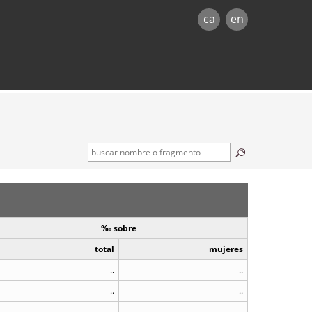
ca
en
‰ sobre
total
mujeres
..
..
..
..
..
..