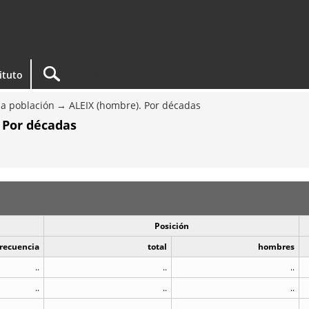
tituto
a población
ALEIX (hombre). Por décadas
 Por décadas
Posición
recuencia
total
hombres
..
..
..
..
..
..
..
..
..