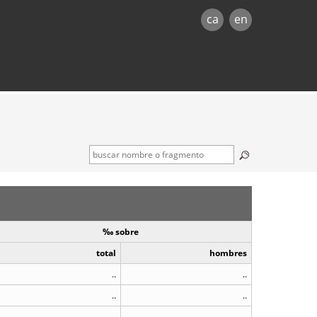
ca
en
‰ sobre
total
hombres
..
..
..
..
..
..