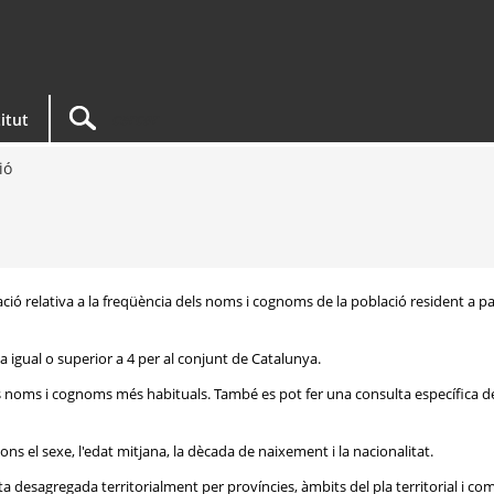
titut
ió
ació relativa a la freqüència dels noms i cognoms de la població resident a pa
 igual o superior a 4 per al conjunt de Catalunya.
ls noms i cognoms més habituals. També es pot fer una consulta específica d
ons el sexe, l'edat mitjana, la dècada de naixement i la nacionalitat.
 desagregada territorialment per províncies, àmbits del pla territorial i c