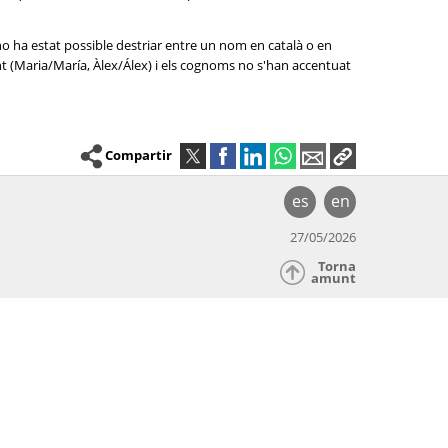
no ha estat possible destriar entre un nom en català o en
nt (Maria/María, Àlex/Álex) i els cognoms no s'han accentuat
Compartir
es
en
27/05/2026
Torna
amunt