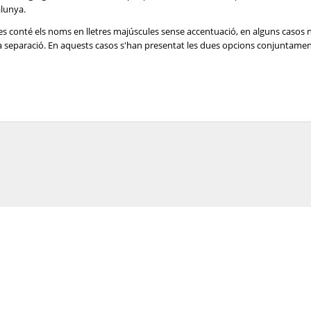
alunya.
es conté els noms en lletres majúscules sense accentuació, en alguns casos 
e la separació. En aquests casos s'han presentat les dues opcions conjuntame