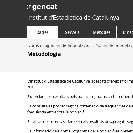
Institut d’Estadística de Catalunya
Dades
Serveis
Mètodes
L'Ins
Noms i cognoms de la població
Noms de la poblac
Metodologia
L'Institut d'Estadística de Catalunya (Idescat) ofereix inform
l'INE.
S'ofereixen els resultats pels noms i cognoms amb freqüència
La consulta es pot fer segons l'ordenació de freqüències de
freqüència entre tota la població.
En el cas dels noms, s'ofereixen els resultats desagregats seg
La informació dels noms i cognoms de la població es presenta