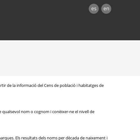
es
en
rtir de la informació del Cens de població i habitatges de
e qualsevol nom o cognom i conèixer-ne el nivell de
omarques. Els resultats dels noms per dècada de naixement i