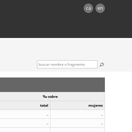
ca
en
‰ sobre
total
mujeres
..
..
..
..
..
..