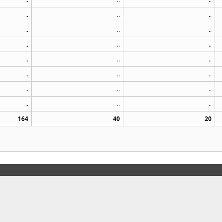
..
..
..
..
..
..
..
..
..
..
..
..
..
..
..
..
..
..
..
..
..
164
40
20