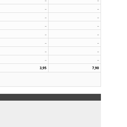
..
..
..
..
..
..
..
..
..
..
..
..
..
..
3,95
7,90