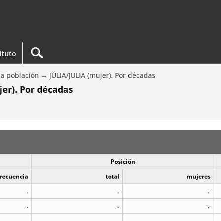
tituto
a población
JÚLIA/JULIA (mujer). Por décadas
er). Por décadas
Posición
recuencia
total
mujeres
..
..
..
..
..
..
..
..
..