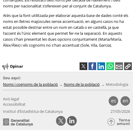
comarques. Els resultats dels noms per dècada de naixement i dels
noms per nacionalitat s'ofereixen per al conjunt de Catalunya.
Atès que la font utilitzada per elaborar aquesta base de dades conté els
noms en lletres majúscules sense accentuació, en alguns casos no ha
estat possible destriar entre un nom en català o en castellà, ja que
l'accent és l'únic element que permet fer-ne la separació. En aquests
casos s'han presentat les dues opcions conjuntament (Maria/María,
Àlex/Álex) i els cognoms no s'han accentuat (Sole, Vila, Garcia).
Opinar
Sou aquí:
Noms i cognoms de la població
Noms de la població
Metodologia
Avís legal
es
en
Accessibilitat
Institut d’Estadística de Catalunya
27/05/2026
Torna
amunt