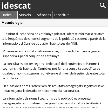
idescat
Dades
Serveis
Mètodes
L'Institut
Metodologia
L'Institut d'Estadística de Catalunya (Idescat) ofereix informació relativa
a la freqüència dels noms i cognoms de la població resident a partir de la
informació del Cens de població i habitatges de l'INE.
S'ofereixen els resultats pels noms i cognoms amb freqüència igual o
superior a 4 per al conjunt de Catalunya.
La consulta es pot fer segons l'ordenació de freqüències dels noms i
cognoms més habituals. També es pot fer una consulta específica de
qualsevol nom o cognom i conèixer-ne el nivell de freqüència entre tota
la població.
En el cas dels noms, s'ofereixen els resultats desagregats segons el sexe,
l'edat mitjana, la dècada de naixement i la nacionalitat.
La informació dels noms i cognoms de la població es presenta
desagregada territorialment per províncies, àmbits del pla territorial i