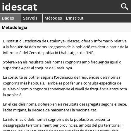
idescat
Dades
Serveis
Mètodes
L'Institut
Metodologia
L'Institut d'Estadística de Catalunya (Idescat) ofereix informació relativa
a la freqüència dels noms i cognoms de la població resident a partir de la
informació del Cens de població i habitatges de l'INE.
S'ofereixen els resultats pels noms i cognoms amb freqüència igual o
superior a 4 per al conjunt de Catalunya.
La consulta es pot fer segons l'ordenació de freqüències dels noms i
cognoms més habituals. També es pot fer una consulta específica de
qualsevol nom o cognom i conèixer-ne el nivell de freqüència entre tota
la població.
En el cas dels noms, s'ofereixen els resultats desagregats segons el sexe,
l'edat mitjana, la dècada de naixement i la nacionalitat.
La informació dels noms i cognoms de la població es presenta
desagregada territorialment per províncies, àmbits del pla territorial i