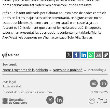
comarques. Els resultats dels noms per dècada de naixement i dels
noms per nacionalitat s'ofereixen per al conjunt de Catalunya.
Atès que la font utilitzada per elaborar aquesta base de dades conté els
noms en lletres majúscules sense accentuació, en alguns casos no ha
estat possible destriar entre un nom en català o en castellà, ja que
l'accent és l'únic element que permet fer-ne la separació. En aquests
casos s'han presentat les dues opcions conjuntament (Maria/María,
Àlex/Álex) i els cognoms no s'han accentuat (Sole, Vila, Garcia).
Opinar
Sou aquí:
Noms i cognoms de la població
Noms de la població
Metodologia
Avís legal
es
en
Accessibilitat
Institut d’Estadística de Catalunya
27/05/2026
Torna
amunt