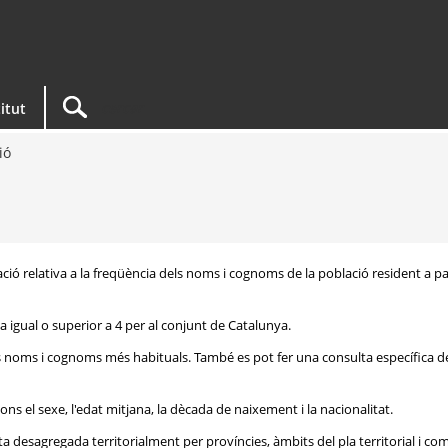
titut
ió
ació relativa a la freqüència dels noms i cognoms de la població resident a pa
 igual o superior a 4 per al conjunt de Catalunya.
ls noms i cognoms més habituals. També es pot fer una consulta específica d
ons el sexe, l'edat mitjana, la dècada de naixement i la nacionalitat.
 desagregada territorialment per províncies, àmbits del pla territorial i c