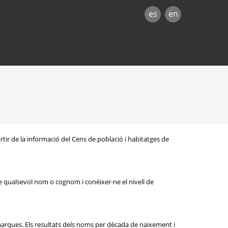
es
en
rtir de la informació del Cens de població i habitatges de
e qualsevol nom o cognom i conèixer-ne el nivell de
omarques. Els resultats dels noms per dècada de naixement i