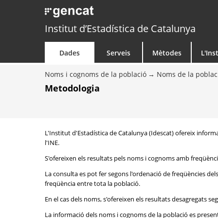
Institut d’Estadística de Catalunya
Dades
Serveis
Mètodes
L'Ins
Noms i cognoms de la població
Noms de la poblac
Metodologia
L'Institut d'Estadística de Catalunya (Idescat) ofereix inform
l'INE.
S'ofereixen els resultats pels noms i cognoms amb freqüència
La consulta es pot fer segons l'ordenació de freqüències de
freqüència entre tota la població.
En el cas dels noms, s'ofereixen els resultats desagregats seg
La informació dels noms i cognoms de la població es presenta