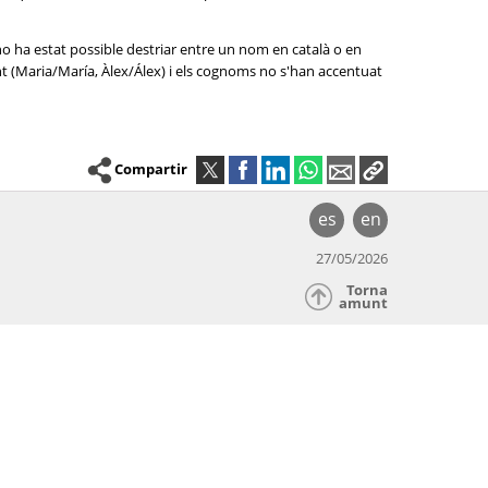
no ha estat possible destriar entre un nom en català o en
nt (Maria/María, Àlex/Álex) i els cognoms no s'han accentuat
Compartir
es
en
27/05/2026
Torna
amunt