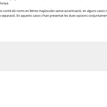
alunya.
es conté els noms en lletres majúscules sense accentuació, en alguns casos 
e la separació. En aquests casos s'han presentat les dues opcions conjuntame