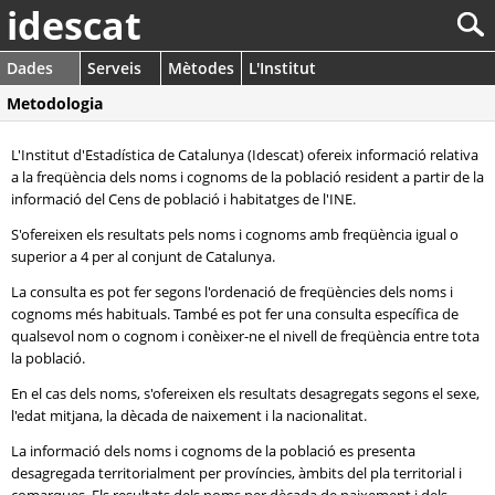
idescat
Dades
Serveis
Mètodes
L'Institut
Metodologia
L'Institut d'Estadística de Catalunya (Idescat) ofereix informació relativa
a la freqüència dels noms i cognoms de la població resident a partir de la
informació del Cens de població i habitatges de l'INE.
S'ofereixen els resultats pels noms i cognoms amb freqüència igual o
superior a 4 per al conjunt de Catalunya.
La consulta es pot fer segons l'ordenació de freqüències dels noms i
cognoms més habituals. També es pot fer una consulta específica de
qualsevol nom o cognom i conèixer-ne el nivell de freqüència entre tota
la població.
En el cas dels noms, s'ofereixen els resultats desagregats segons el sexe,
l'edat mitjana, la dècada de naixement i la nacionalitat.
La informació dels noms i cognoms de la població es presenta
desagregada territorialment per províncies, àmbits del pla territorial i