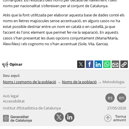
comarques. Els resultats dels noms per dècada de naixement i dels
noms per nacionalitat s'ofereixen per al conjunt de Catalunya.
Atès que la font utilitzada per elaborar aquesta base de dades conté els
noms en lletres majúscules sense accentuació, en alguns casos no ha
estat possible destriar entre un nom en català o en castellà, ja que
l'accent és l'únic element que permet fer-ne la separació. En aquests
casos s'han presentat les dues opcions conjuntament (Maria/María,
Àlex/Álex) i els cognoms no s'han accentuat (Sole, Vila, Garcia).
Opinar
Sou aquí:
Noms i cognoms de la població
Noms de la població
Metodologia
Avís legal
es
en
Accessibilitat
Institut d’Estadística de Catalunya
27/05/2026
Torna
amunt