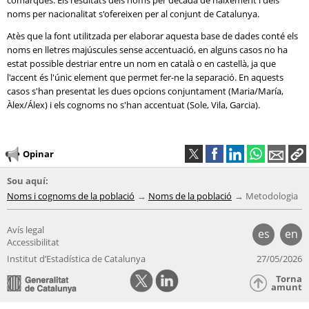
comarques. Els resultats dels noms per dècada de naixement i dels
noms per nacionalitat s'ofereixen per al conjunt de Catalunya.
Atès que la font utilitzada per elaborar aquesta base de dades conté els
noms en lletres majúscules sense accentuació, en alguns casos no ha
estat possible destriar entre un nom en català o en castellà, ja que
l'accent és l'únic element que permet fer-ne la separació. En aquests
casos s'han presentat les dues opcions conjuntament (Maria/María,
Àlex/Álex) i els cognoms no s'han accentuat (Sole, Vila, Garcia).
Opinar
Sou aquí:
Noms i cognoms de la població
Noms de la població
Metodologia
Avís legal
es
en
Accessibilitat
Institut d’Estadística de Catalunya
27/05/2026
Torna
amunt