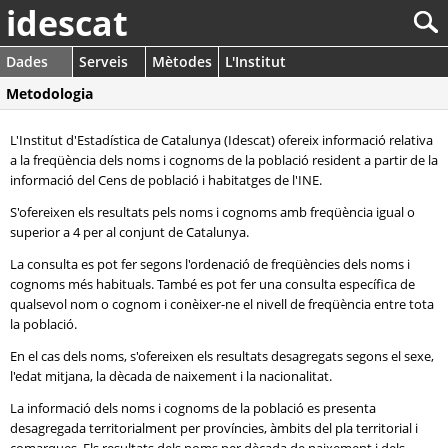
idescat
Dades
Serveis
Mètodes
L'Institut
Metodologia
L'Institut d'Estadística de Catalunya (Idescat) ofereix informació relativa
a la freqüència dels noms i cognoms de la població resident a partir de la
informació del Cens de població i habitatges de l'INE.
S'ofereixen els resultats pels noms i cognoms amb freqüència igual o
superior a 4 per al conjunt de Catalunya.
La consulta es pot fer segons l'ordenació de freqüències dels noms i
cognoms més habituals. També es pot fer una consulta específica de
qualsevol nom o cognom i conèixer-ne el nivell de freqüència entre tota
la població.
En el cas dels noms, s'ofereixen els resultats desagregats segons el sexe,
l'edat mitjana, la dècada de naixement i la nacionalitat.
La informació dels noms i cognoms de la població es presenta
desagregada territorialment per províncies, àmbits del pla territorial i