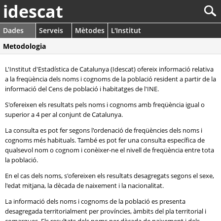
idescat
Dades
Serveis
Mètodes
L'Institut
Metodologia
L'Institut d'Estadística de Catalunya (Idescat) ofereix informació relativa
a la freqüència dels noms i cognoms de la població resident a partir de la
informació del Cens de població i habitatges de l'INE.
S'ofereixen els resultats pels noms i cognoms amb freqüència igual o
superior a 4 per al conjunt de Catalunya.
La consulta es pot fer segons l'ordenació de freqüències dels noms i
cognoms més habituals. També es pot fer una consulta específica de
qualsevol nom o cognom i conèixer-ne el nivell de freqüència entre tota
la població.
En el cas dels noms, s'ofereixen els resultats desagregats segons el sexe,
l'edat mitjana, la dècada de naixement i la nacionalitat.
La informació dels noms i cognoms de la població es presenta
desagregada territorialment per províncies, àmbits del pla territorial i