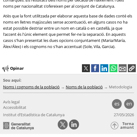
comarques. Els resultats dels noms per dècada de naixement i dels
noms per nacionalitat s'ofereixen per al conjunt de Catalunya.
Atès que la font utilitzada per elaborar aquesta base de dades conté els
noms en lletres majúscules sense accentuació, en alguns casos no ha
estat possible destriar entre un nom en català o en castellà, ja que
l'accent és l'únic element que permet fer-ne la separació. En aquests
casos s'han presentat les dues opcions conjuntament (Maria/María,
Àlex/Álex) i els cognoms no s'han accentuat (Sole, Vila, Garcia).
Opinar
Sou aquí:
Noms i cognoms de la població
Noms de la població
Metodologia
Avís legal
es
en
Accessibilitat
Institut d’Estadística de Catalunya
27/05/2026
Torna
amunt