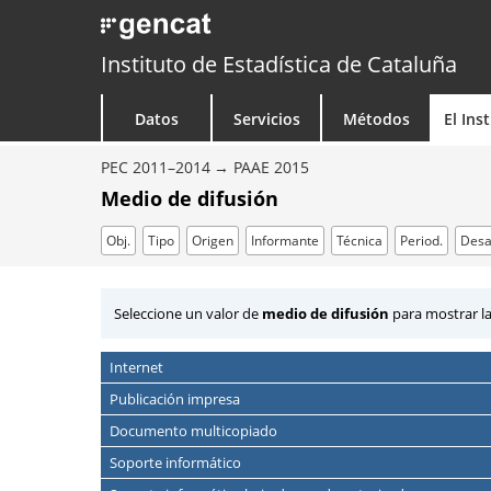
Instituto de Estadística de Cataluña
Datos
Servicios
Métodos
El Ins
PEC 2011–2014
PAAE 2015
Medio de difusión
Obj.
Tipo
Origen
Informante
Técnica
Period.
Desa
Seleccione un valor de
medio de difusión
para mostrar la
Internet
Publicación impresa
Documento multicopiado
Soporte informático