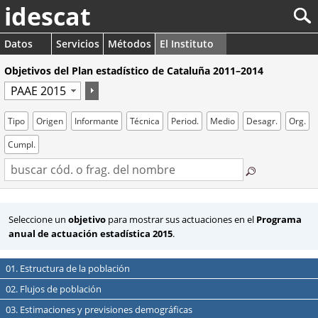
idescat
Datos
Servicios
Métodos
El Instituto
Objetivos del Plan estadístico de Cataluña 2011–2014
Tipo
Origen
Informante
Técnica
Period.
Medio
Desagr.
Org.
Cumpl.
Seleccione un
objetivo
para mostrar sus actuaciones en el
Programa
anual de actuación estadística 2015
.
01. Estructura de la población
02. Flujos de población
03. Estimaciones y previsiones demográficas