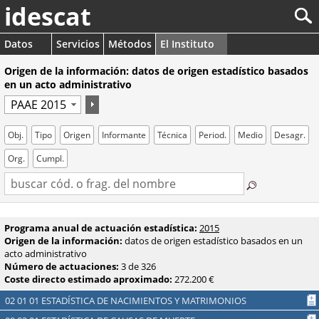
idescat
Datos
Servicios
Métodos
El Instituto
Origen de la información: datos de origen estadístico basados
en un acto administrativo
Obj.
Tipo
Origen
Informante
Técnica
Period.
Medio
Desagr.
Org.
Cumpl.
Programa anual de actuación estadística:
2015
Origen de la información:
datos de origen estadístico basados en un
acto administrativo
Número de actuaciones:
3 de 326
Coste directo estimado aproximado:
272.200 €
02 01 01 ESTADÍSTICA DE NACIMIENTOS Y MATRIMONIOS