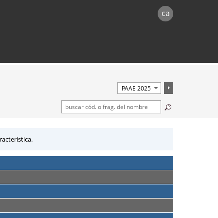
ca
acterística.