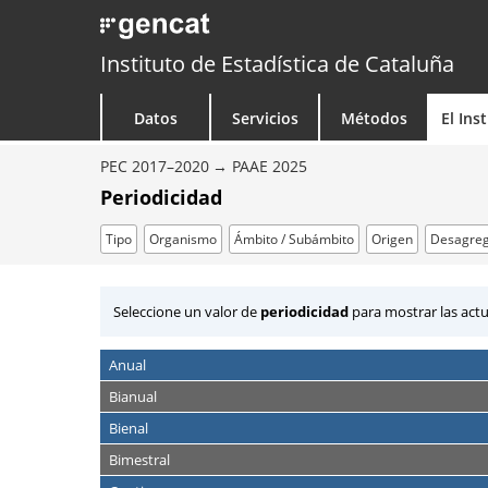
Instituto de Estadística de Cataluña
Datos
Servicios
Métodos
El Ins
PEC 2017–2020
PAAE 2025
Periodicidad
Tipo
Organismo
Ámbito / Subámbito
Origen
Desagreg
Seleccione un valor de
periodicidad
para mostrar las act
Anual
Bianual
Bienal
Bimestral