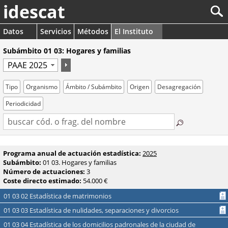
idescat
Datos
Servicios
Métodos
El Instituto
Subámbito 01 03: Hogares y familias
Tipo
Organismo
Ámbito / Subámbito
Origen
Desagregación
Periodicidad
Programa anual de actuación estadística:
2025
Subámbito:
01 03. Hogares y familias
Número de actuaciones:
3
Coste directo estimado:
54.000 €
01 03 02 Estadística de matrimonios
01 03 03 Estadística de nulidades, separaciones y divorcios
01 03 04 Estadística de los domicilios padronales de la ciudad de