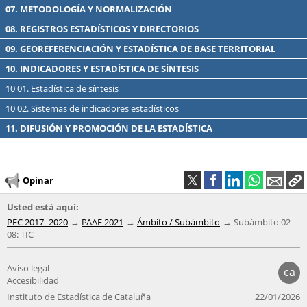
07. METODOLOGÍA Y NORMALIZACIÓN
08. REGISTROS ESTADÍSTICOS Y DIRECTORIOS
09. GEOREFERENCIACIÓN Y ESTADÍSTICA DE BASE TERRITORIAL
10. INDICADORES Y ESTADÍSTICA DE SÍNTESIS
10 01. Estadística de síntesis
10 02. Sistemas de indicadores estadísticos
11. DIFUSIÓN Y PROMOCIÓN DE LA ESTADÍSTICA
Opinar
Usted está aquí:
PEC 2017–2020
PAAE 2021
Ámbito / Subámbito
Subámbito 02
08: TIC
Aviso legal
ca
Accesibilidad
Instituto de Estadística de Cataluña
22/01/2026