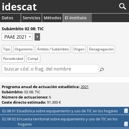
idescat
Datos
Servicios
Métodos
El Instituto
Subámbito 02 08: TIC
Tipo
Organismo
Ámbito / Subámbito
Origen
Desagregación
Periodicidad
Cumpl.
Programa anual de actuación estadística:
2021
Subámbito:
02 08. TIC
Número de actuaciones:
6
Coste directo estimado:
91.300 €
02 08 01 Estadística sobre equipamiento y uso de TIC en los hogares
02 08 02 Encuesta territorial sobre equipamiento y uso de TIC en los
hogares