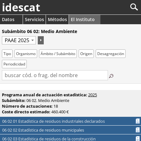
idescat
Datos
Servicios
Métodos
El Instituto
Subámbito 06 02: Medio Ambiente
Tipo
Organismo
Ámbito / Subámbito
Origen
Desagregación
Periodicidad
Programa anual de actuación estadística:
2025
Subámbito:
06 02. Medio Ambiente
Número de actuaciones:
18
Coste directo estimado:
460.400 €
06 02 01 Estadística de residuos industriales declarados
06 02 02 Estadística de residuos municipales
06 02 03 Estadística de residuos de la construcción