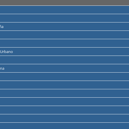
uña
e Urbano
ona