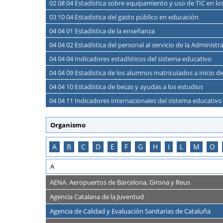
02 08 04 Estadística sobre equipamiento y uso de TIC en l
03 10 04 Estadística del gasto público en educación
04 04 01 Estadística de la enseñanza
04 04 02 Estadística del personal al servicio de la Administ
04 04 04 Indicadores estadísticos del sistema educativo
04 04 09 Estadística de los alumnos matriculados a inicio d
04 04 10 Estadística de becas y ayudas a los estudios
04 04 11 Indicadores internacionales del sistema educativo
Organismo
A
B
C
D
E
F
G
H
I
L
M
O
A
AENA. Aeropuertos de Barcelona, Girona y Reus
Agencia Catalana de la Juventud
Agencia de Calidad y Evaluación Sanitarias de Cataluña