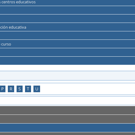
os centros educativos
ración educativa
e curso
P
R
S
T
U