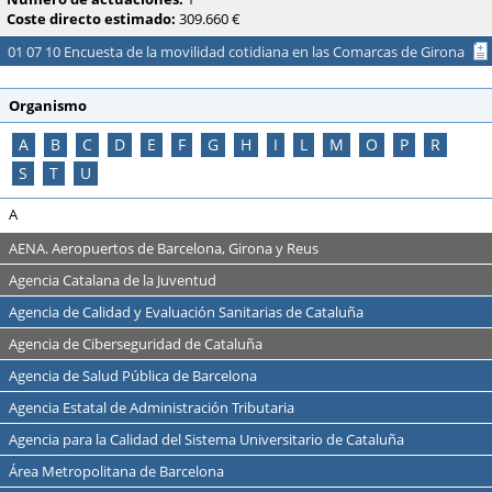
Coste directo estimado:
309.660 €
01 07 10 Encuesta de la movilidad cotidiana en las Comarcas de Girona
Organismo
A
B
C
D
E
F
G
H
I
L
M
O
P
R
S
T
U
A
AENA. Aeropuertos de Barcelona, Girona y Reus
Agencia Catalana de la Juventud
Agencia de Calidad y Evaluación Sanitarias de Cataluña
Agencia de Ciberseguridad de Cataluña
Agencia de Salud Pública de Barcelona
Agencia Estatal de Administración Tributaria
Agencia para la Calidad del Sistema Universitario de Cataluña
Área Metropolitana de Barcelona