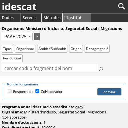
idescat
Dades
Serveis
Mètodes
L'Institut
Organisme: Ministeri d'Inclusió, Seguretat Social i Migracions
Tipus
Organisme
Àmbit / Subàmbit
Origen
Desagregació
Periodicitat
Rol de l'organisme
Responsable
Col·laborador
Programa anual d'actuació estadística:
2025
Organisme:
Ministeri d'Inclusió, Seguretat Social i Migracions
(col·laborador)
Nombre d'actuacions:
1
Cost directe estimat:
10.000 €