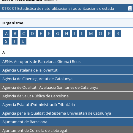
01 06 01 Estadística de naturalitzacions i autoritzacions d'estada
Organisme
A
B
C
D
E
F
G
H
I
L
M
O
P
R
S
T
U
A
AENA. Aeroports de Barcelona, Girona i Reus
Agència Catalana de la Joventut
Agència de Ciberseguretat de Catalunya
Agència de Qualitat i Avaluació Sanitàries de Catalunya
Agència de Salut Pública de Barcelona
Agència Estatal d'Administració Tributària
Agència per a la Qualitat del Sistema Universitari de Catalunya
Ajuntament de Barcelona
Ajuntament de Cornellà de Llobregat