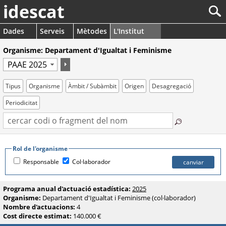
idescat
Dades
Serveis
Mètodes
L'Institut
Organisme: Departament d'Igualtat i Feminisme
Tipus
Organisme
Àmbit / Subàmbit
Origen
Desagregació
Periodicitat
Rol de l'organisme
Responsable
Col·laborador
Programa anual d'actuació estadística:
2025
Organisme:
Departament d'Igualtat i Feminisme (col·laborador)
Nombre d'actuacions:
4
Cost directe estimat:
140.000 €