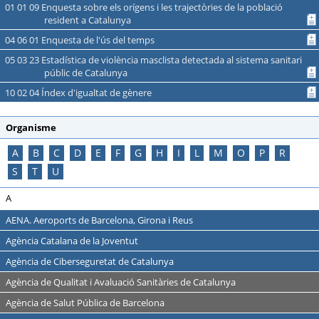
01 01 09 Enquesta sobre els orígens i les trajectòries de la població
resident a Catalunya
04 06 01 Enquesta de l'ús del temps
05 03 23 Estadística de violència masclista detectada al sistema sanitari
públic de Catalunya
10 02 04 Índex d'igualtat de gènere
Organisme
A
B
C
D
E
F
G
H
I
L
M
O
P
R
S
T
U
A
AENA. Aeroports de Barcelona, Girona i Reus
Agència Catalana de la Joventut
Agència de Ciberseguretat de Catalunya
Agència de Qualitat i Avaluació Sanitàries de Catalunya
Agència de Salut Pública de Barcelona