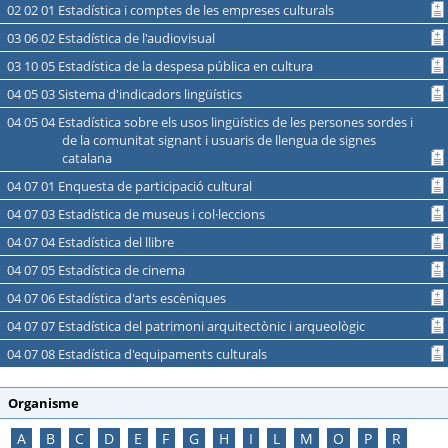
02 02 01 Estadística i comptes de les empreses culturals
03 06 02 Estadística de l'audiovisual
03 10 05 Estadística de la despesa pública en cultura
04 05 03 Sistema d'indicadors lingüístics
04 05 04 Estadística sobre els usos lingüístics de les persones sordes i
de la comunitat signant i usuaris de llengua de signes
catalana
04 07 01 Enquesta de participació cultural
04 07 03 Estadística de museus i col·leccions
04 07 04 Estadística del llibre
04 07 05 Estadística de cinema
04 07 06 Estadística d'arts escèniques
04 07 07 Estadística del patrimoni arquitectònic i arqueològic
04 07 08 Estadística d'equipaments culturals
Organisme
A
B
C
D
E
F
G
H
I
L
M
O
P
R