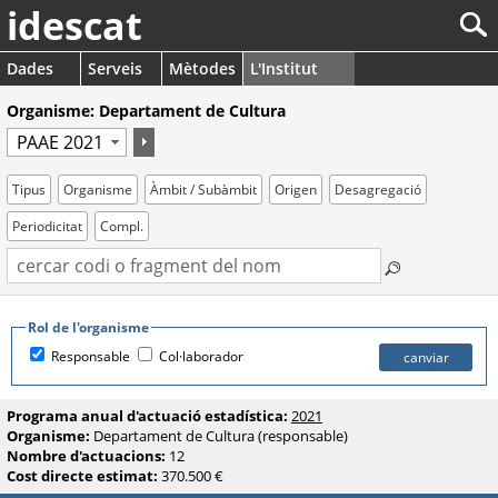
idescat
Dades
Serveis
Mètodes
L'Institut
Organisme: Departament de Cultura
Tipus
Organisme
Àmbit / Subàmbit
Origen
Desagregació
Periodicitat
Compl.
Rol de l'organisme
Responsable
Col·laborador
Programa anual d'actuació estadística:
2021
Organisme:
Departament de Cultura (responsable)
Nombre d'actuacions:
12
Cost directe estimat:
370.500 €