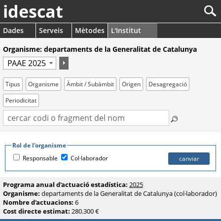
idescat
Dades
Serveis
Mètodes
L'Institut
Organisme: departaments de la Generalitat de Catalunya
Tipus
Organisme
Àmbit / Subàmbit
Origen
Desagregació
Periodicitat
Rol de l'organisme
Responsable
Col·laborador
Programa anual d'actuació estadística:
2025
Organisme:
departaments de la Generalitat de Catalunya (col·laborador)
Nombre d'actuacions:
6
Cost directe estimat:
280.300 €