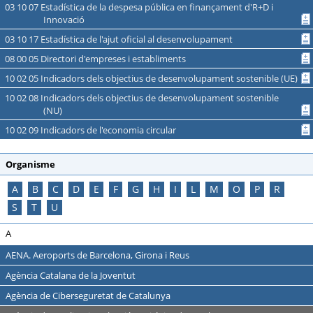
03 10 07 Estadística de la despesa pública en finançament d'R+D i
Innovació
03 10 17 Estadística de l'ajut oficial al desenvolupament
08 00 05 Directori d'empreses i establiments
10 02 05 Indicadors dels objectius de desenvolupament sostenible (UE)
10 02 08 Indicadors dels objectius de desenvolupament sostenible
(NU)
10 02 09 Indicadors de l'economia circular
Organisme
A
B
C
D
E
F
G
H
I
L
M
O
P
R
S
T
U
A
AENA. Aeroports de Barcelona, Girona i Reus
Agència Catalana de la Joventut
Agència de Ciberseguretat de Catalunya