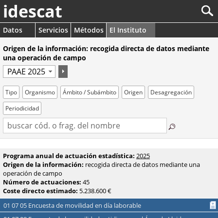
idescat
Datos
Servicios
Métodos
El Instituto
Origen de la información: recogida directa de datos mediante
una operación de campo
Tipo
Organismo
Ámbito / Subámbito
Origen
Desagregación
Periodicidad
Programa anual de actuación estadística:
2025
Origen de la información:
recogida directa de datos mediante una
operación de campo
Número de actuaciones:
45
Coste directo estimado:
5.238.600 €
01 07 05 Encuesta de movilidad en día laborable