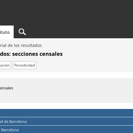
tituto
rial de los resultados
ados: secciones censales
ación
Periodicidad
censales
dad de Barcelona
e Barcelona