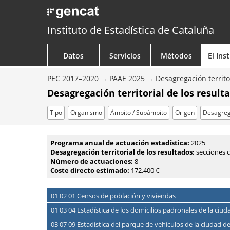
Instituto de Estadística de Cataluña
Datos
Servicios
Métodos
El Ins
PEC 2017–2020
PAAE 2025
Desagregación territo
Desagregación territorial de los result
Tipo
Organismo
Ámbito / Subámbito
Origen
Desagreg
Programa anual de actuación estadística:
2025
Desagregación territorial de los resultados:
secciones 
Número de actuaciones:
8
Coste directo estimado:
172.400 €
01 02 01 Censos de población y viviendas
01 03 04 Estadística de los domicilios padronales de la ciu
03 07 09 Estadística del parque de vehículos de la ciudad d