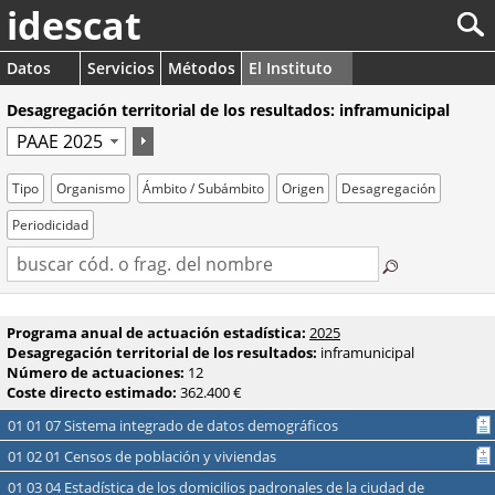
idescat
Datos
Servicios
Métodos
El Instituto
Desagregación territorial de los resultados: inframunicipal
Tipo
Organismo
Ámbito / Subámbito
Origen
Desagregación
Periodicidad
Programa anual de actuación estadística:
2025
Desagregación territorial de los resultados:
inframunicipal
Número de actuaciones:
12
Coste directo estimado:
362.400 €
01 01 07 Sistema integrado de datos demográficos
01 02 01 Censos de población y viviendas
01 03 04 Estadística de los domicilios padronales de la ciudad de