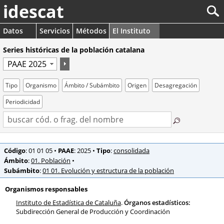
idescat
Datos
Servicios
Métodos
El Instituto
Series históricas de la población catalana
Tipo
Organismo
Ámbito / Subámbito
Origen
Desagregación
Periodicidad
Código
: 01 01 05
•
PAAE
: 2025
•
Tipo
:
consolidada
Ámbito
:
01. Población
•
Subámbito
:
01 01. Evolución y estructura de la población
Organismos responsables
Instituto de Estadística de Cataluña
.
Órganos estadísticos:
Subdirección General de Producción y Coordinación