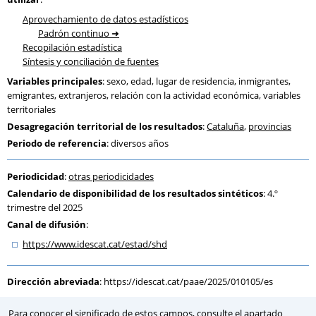
Aprovechamiento de datos estadísticos
Padrón continuo
Recopilación estadística
Síntesis y conciliación de fuentes
Variables principales
: sexo, edad, lugar de residencia, inmigrantes,
emigrantes, extranjeros, relación con la actividad económica, variables
territoriales
Desagregación territorial de los resultados
:
Cataluña
,
provincias
Periodo de referencia
: diversos años
Periodicidad
:
otras periodicidades
Calendario de disponibilidad de los resultados sintéticos
: 4.º
trimestre del 2025
Canal de difusión
:
https:
/
/www.idescat.cat
/estad
/shd
Dirección abreviada
:
https://idescat.cat/paae/2025/010105/es
Para conocer el significado de estos campos, consulte el apartado