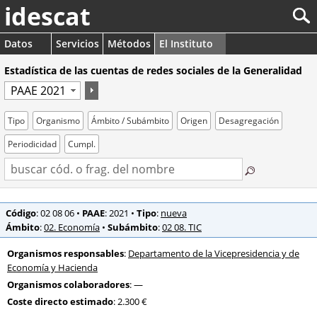
idescat
Datos
Servicios
Métodos
El Instituto
Estadística de las cuentas de redes sociales de la Generalidad
Tipo
Organismo
Ámbito / Subámbito
Origen
Desagregación
Periodicidad
Cumpl.
Código
: 02 08 06
•
PAAE
: 2021
•
Tipo
:
nueva
Ámbito
:
02. Economía
•
Subámbito
:
02 08. TIC
Organismos responsables
:
Departamento de la Vicepresidencia y de
Economía y Hacienda
Organismos colaboradores
: —
Coste directo estimado
: 2.300 €