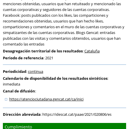
menciones obtenidas, usuarios que han retuiteado y mencionado las
cuentas corporativas y seguidores de las cuentas corporativas.
Facebook: posts publicados con los likes, las comparticiones y
recomendaciones obtenidas, usuarios que han hecho likes,
comparticiones y comentarios en el muro de las cuentas corporativas y
simpatizantes de las cuentas corporativas. Blogs Gencat: entradas
publicadas con las visitas y comentarios obtenidos, usuarios que han
comentado las entradas
Desagregación territorial de los resultados
:
Cataluña
Periodo de referencia
: 2021
Periodicidad
:
continua
Calendario de disponibilidad de los resultados sintéticos
:
inmediata
Canal de difusión
:
https:
/
/atenciociutadana.gencat.cat
/ca
/inici
Dirección abreviada
:
https://idescat.cat/paae/2021/020806/es
Cumplimiento