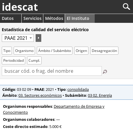
idescat
Datos
Servicios
Métodos
El Instituto
Estadística de calidad del servicio eléctrico
Tipo
Organismo
Ámbito / Subámbito
Origen
Desagregación
Periodicidad
Cumpl.
Código
: 03 02 09
•
PAAE
: 2021
•
Tipo
:
consolidada
Ámbito
:
03. Sectores económicos
•
Subámbito
:
03 02. Energía
Organismos responsables
:
Departamento de Empresa y
Conocimiento
Organismos colaboradores
: —
Coste directo estimado
: 5.000 €