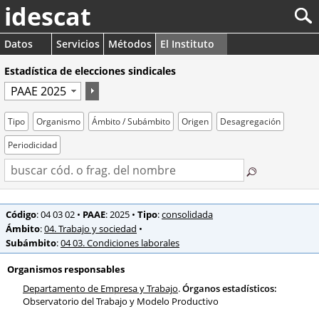
idescat
Datos
Servicios
Métodos
El Instituto
Estadística de elecciones sindicales
Tipo
Organismo
Ámbito / Subámbito
Origen
Desagregación
Periodicidad
Código
: 04 03 02
•
PAAE
: 2025
•
Tipo
:
consolidada
Ámbito
:
04. Trabajo y sociedad
•
Subámbito
:
04 03. Condiciones laborales
Organismos responsables
Departamento de Empresa y Trabajo
.
Órganos estadísticos:
Observatorio del Trabajo y Modelo Productivo