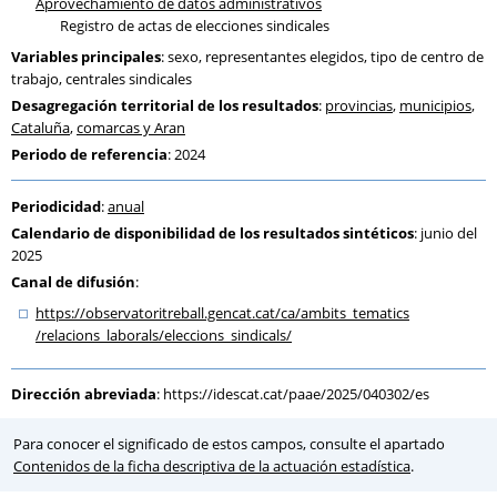
Aprovechamiento de datos administrativos
Registro de actas de elecciones sindicales
Variables principales
: sexo, representantes elegidos, tipo de centro de
trabajo, centrales sindicales
Desagregación territorial de los resultados
:
provincias
,
municipios
,
Cataluña
,
comarcas y Aran
Periodo de referencia
: 2024
Periodicidad
:
anual
Calendario de disponibilidad de los resultados sintéticos
: junio del
2025
Canal de difusión
:
https:
/
/observatoritreball.gencat.cat
/ca
/ambits_tematics
/relacions_laborals
/eleccions_sindicals
/
Dirección abreviada
:
https://idescat.cat/paae/2025/040302/es
Para conocer el significado de estos campos, consulte el apartado
Contenidos de la ficha descriptiva de la actuación estadística
.