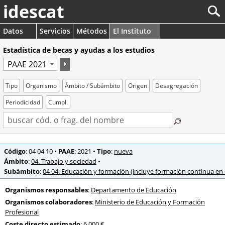
idescat
Datos
Servicios
Métodos
El Instituto
Estadística de becas y ayudas a los estudios
Tipo
Organismo
Ámbito / Subámbito
Origen
Desagregación
Periodicidad
Cumpl.
Código
: 04 04 10
•
PAAE
: 2021
•
Tipo
:
nueva
Ámbito
:
04. Trabajo y sociedad
•
Subámbito
:
04 04. Educación y formación (incluye formación continua en e
Organismos responsables
:
Departamento de Educación
Organismos colaboradores
:
Ministerio de Educación y Formación
Profesional
Coste directo estimado
: 6.000 €