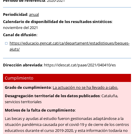
Periodo de referencia
: 2020-2021
Periodicidad
:
anual
Calendario de disponibilidad de los resultados sintéticos
:
noviembre del 2021
Canal de difusión
:
https:
/
/educacio.gencat.cat
/ca
/departament
/estadistiques
/beques-
ajuts
/
Dirección abreviada
:
https://idescat.cat/paae/2021/040410/es
Cumplimiento
Grado de cumplimiento
:
La actuación no se ha llevado a cabo.
Desagregación territorial de los datos publicados
: Cataluña,
servicios territoriales
Motivos de la falta de cumplimiento
:
Las becas y ayudas al estudio fueron gestionadas adaptándose a la
situación pandémica causada por el covid-19 y de cierre de los centros
educativos durante el curso 2019-2020, y esta información todavía no