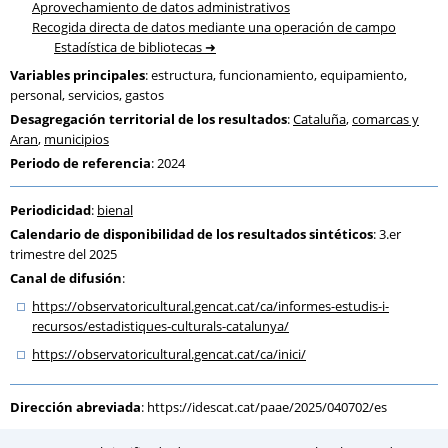
Aprovechamiento de datos administrativos
Recogida directa de datos mediante una operación de campo
Estadística de bibliotecas
Variables principales
: estructura, funcionamiento, equipamiento,
personal, servicios, gastos
Desagregación territorial de los resultados
:
Cataluña
,
comarcas y
Aran
,
municipios
Periodo de referencia
: 2024
Periodicidad
:
bienal
Calendario de disponibilidad de los resultados sintéticos
: 3.er
trimestre del 2025
Canal de difusión
:
https:
/
/observatoricultural.gencat.cat
/ca
/informes-estudis-i-
recursos
/estadistiques-culturals-catalunya
/
https:
/
/observatoricultural.gencat.cat
/ca
/inici
/
Dirección abreviada
:
https://idescat.cat/paae/2025/040702/es