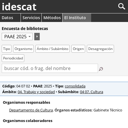
idescat
Datos
Servicios
Métodos
El Instituto
Encuesta de bibliotecas
Tipo
Organismo
Ámbito / Subámbito
Origen
Desagregación
Periodicidad
Código
: 04 07 02
•
PAAE
: 2025
•
Tipo
:
consolidada
Ámbito
:
04. Trabajo y sociedad
•
Subámbito
:
04 07. Cultura
Organismos responsables
Departamento de Cultura
.
Órganos estadísticos:
Gabinete Técnico
Organismos colaboradores