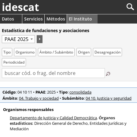
idescat
Datos
Servicios
Métodos
El Instituto
Estadística de fundaciones y asociaciones
Tipo
Organismo
Ámbito / Subámbito
Origen
Desagregación
Periodicidad
Código
: 04 10 11
•
PAAE
: 2025
•
Tipo
:
consolidada
Ámbito
:
04. Trabajo y sociedad
•
Subámbito
:
04 10. Justicia y seguridad
Organismos responsables
Departamento de Justicia y Calidad Democrática
.
Órganos
estadísticos:
Dirección General de Derecho, Entidades Jurídicas y
Mediación