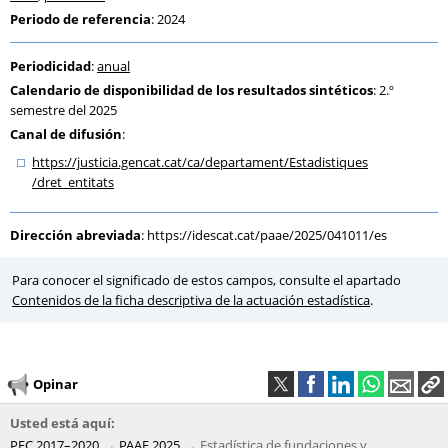
Periodo de referencia
: 2024
Periodicidad
:
anual
Calendario de disponibilidad de los resultados sintéticos
: 2.º
semestre del 2025
Canal de difusión
:
https:
/
/justicia.gencat.cat
/ca
/departament
/Estadistiques
/dret_entitats
Dirección abreviada
:
https://idescat.cat/paae/2025/041011/es
Para conocer el significado de estos campos, consulte el apartado
Contenidos de la ficha descriptiva de la actuación estadística
.
Opinar
Usted está aquí:
PEC 2017–2020
PAAE 2025
Estadística de fundaciones y