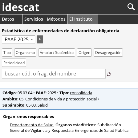
idescat
Datos
Servicios
Métodos
El Instituto
Estadística de enfermedades de declaración obligatoria
Tipo
Organismo
Ámbito / Subámbito
Origen
Desagregación
Periodicidad
Código
: 05 03 04
•
PAAE
: 2025
•
Tipo
:
consolidada
Ámbito
:
05. Condiciones de vida y protección social
•
Subámbito
:
05 03. Salud
Organismos responsables
Departamento de Salud
.
Órganos estadísticos:
Subdirección
General de Vigilancia y Respuesta a Emergencias de Salud Pública