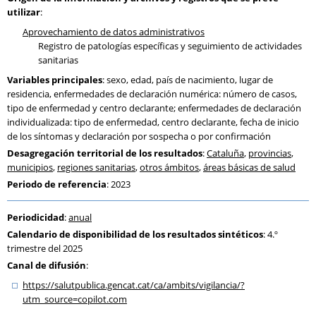
utilizar
:
Aprovechamiento de datos administrativos
Registro de patologías específicas y seguimiento de actividades
sanitarias
Variables principales
: sexo, edad, país de nacimiento, lugar de
residencia, enfermedades de declaración numérica: número de casos,
tipo de enfermedad y centro declarante; enfermedades de declaración
individualizada: tipo de enfermedad, centro declarante, fecha de inicio
de los síntomas y declaración por sospecha o por confirmación
Desagregación territorial de los resultados
:
Cataluña
,
provincias
,
municipios
,
regiones sanitarias
,
otros ámbitos
,
áreas básicas de salud
Periodo de referencia
: 2023
Periodicidad
:
anual
Calendario de disponibilidad de los resultados sintéticos
: 4.º
trimestre del 2025
Canal de difusión
:
https:
/
/salutpublica.gencat.cat
/ca
/ambits
/vigilancia
/?
utm_source=copilot.com